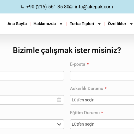
+90 (216) 561 35 80
info@akepak.com
Ana Sayfa
Hakkımızda
Torba Tipleri
Özellikler
Bizimle çalışmak ister misiniz?
E-posta
*
Askerlik Durumu
*
Eğitim Durumu
*